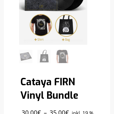
Cataya FIRN
Vinyl Bundle
30,00
€
–
35,00
€
inkl. 19 %