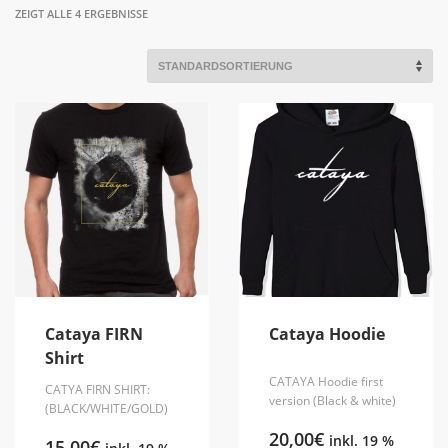
ZEIGT ALLE 4 ERGEBNISSE
Cataya FIRN
Cataya Hoodie
Shirt
CATAYA Hoodie first
CATYA FIRN SHIRT:
version (Black & white)
(BLACK/WHITE/GOLD)
20,00
€
inkl. 19 %
15,00
€