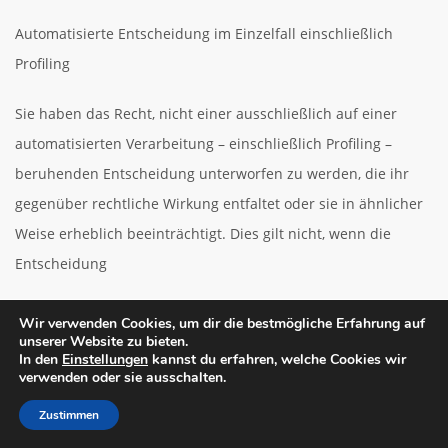
Automatisierte Entscheidung im Einzelfall einschließlich
Profiling
Sie haben das Recht, nicht einer ausschließlich auf einer
automatisierten Verarbeitung – einschließlich Profiling –
beruhenden Entscheidung unterworfen zu werden, die ihr
gegenüber rechtliche Wirkung entfaltet oder sie in ähnlicher
Weise erheblich beeinträchtigt. Dies gilt nicht, wenn die
Entscheidung
für den Abschluss oder die Erfüllung eines Vertrags
Wir verwenden Cookies, um dir die bestmögliche Erfahrung auf
unserer Website zu bieten.
zwischen Ihnen und dem Verantwortlichen erforderlich
In den
Einstellungen
kannst du erfahren, welche Cookies wir
ist,
verwenden oder sie ausschalten.
aufgrund von Rechtsvorschriften der Union oder der
Zustimmen
Mitgliedstaaten, denen der Verantwortliche unterliegt,