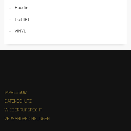
Hoodie
T-SHIRT
VINYL
IMPRESSUM
DATENSCHUTZ
WIEDERRUFSRECHT
VERSANDBEDINGUNGEN