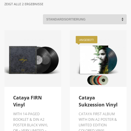
ZEIGT ALLE 2 ERGEBNISSE
ANGEBOT!
Cataya FIRN
Cataya
Vinyl
Sukzession Vinyl
WITH 14-PAGED
CATAYA FIRST ALBUM
BOOKLET & DIN A2
WITH DIN A2 POSTER &
POSTER BLACK VINYL
LIMITED EDITION
OR – VERY LIMITED –
COLORED VINYL