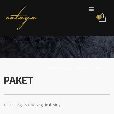
Shop category here with product list
PAKET
DE bis 5Kg, INT bis 2Kg. inkl. Vinyl